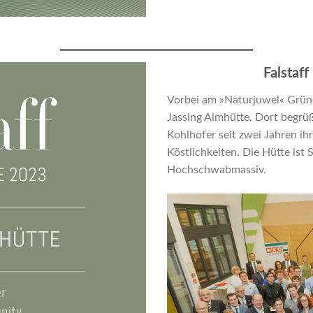
Falstaf
Vorbei am »Naturjuwel« Grüne
Jassing Almhütte. Dort begrü
Kohlhofer seit zwei Jahren i
Köstlichkeiten. Die Hütte ist
Hochschwabmassiv.