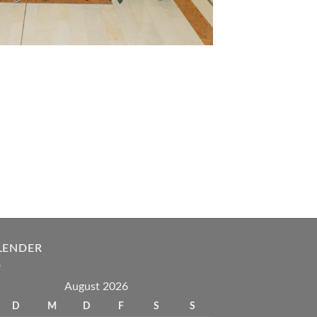
LENDER
August 2026
D
M
D
F
S
S