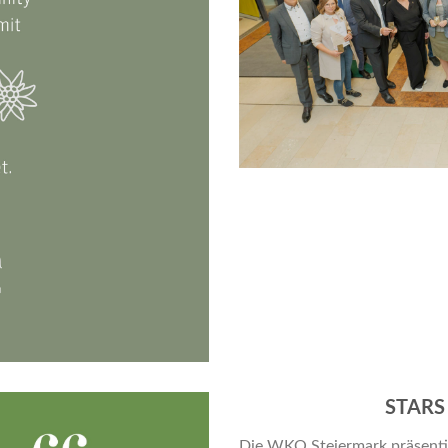
STARS
Die WKO Steiermark präsentie