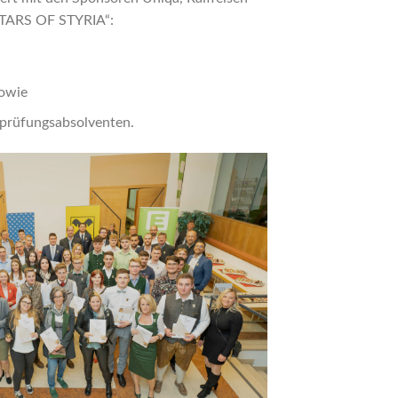
„STARS OF STYRIA“:
sowie
sprüfungsabsolventen.