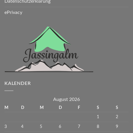
Datenschutzerklärung
ePrivacy
KALENDER
August 2026
M
D
M
D
F
S
S
1
2
3
4
5
6
7
8
9