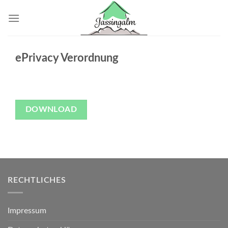
Skip
to
content
ePrivacy Verordnung
DOWNLOAD
RECHTLICHES
Impressum